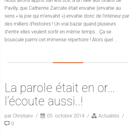
Nous avons appris samedi soir, à la Halle aux Grains de
Pavilly, que Catherine Zarcate était envahie (envahie au
sens « la joie qui m’envahit ») envahie donc de l’intérieur par
des milliers d’histoires ! Un vrai bazar quand plusieurs
d’entre elles veulent sortir en même temps… Ça se
bouscule parmi cet immense répertoire ! Alors quel ...
La parole était en or…
l’écoute aussi..!
par Christianv
05. octobre 2014
Actualités
0