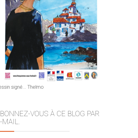
essin signé... Thelmo
BONNEZ-VOUS À CE BLOG PAR
-MAIL.