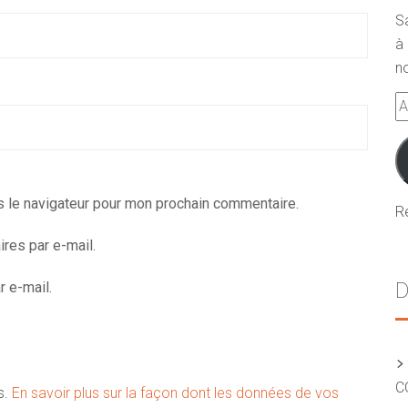
S
à 
no
A
e-
m
s le navigateur pour mon prochain commentaire.
R
res par e-mail.
D
 e-mail.
C
s.
En savoir plus sur la façon dont les données de vos