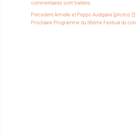
commentaires sont traitées
.
Navigation
Article
Précedent
Armelle et Peppo Audigane [photos 2]
Article
précédent :
Prochaine
Programme du 36ème Festival du cont
de
suivant :
l’article