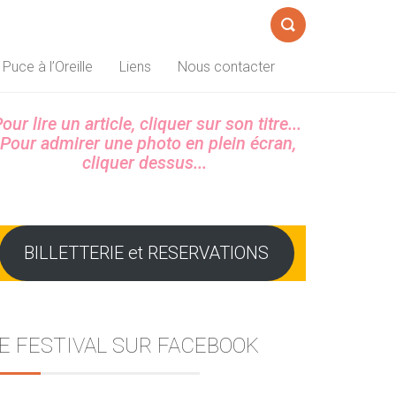
Formulaire
 Puce à l’Oreille
Liens
Nous contacter
de
recherche
Sidebar
our lire un article, cliquer sur son titre...
Pour admirer une photo en plein écran,
cliquer dessus...
BILLETTERIE et RESERVATIONS
E FESTIVAL SUR FACEBOOK