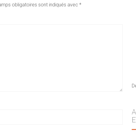
amps obligatoires sont indiqués avec
*
D
A
E