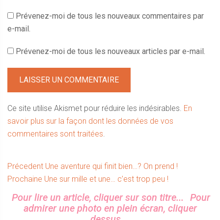
Prévenez-moi de tous les nouveaux commentaires par
e-mail.
Prévenez-moi de tous les nouveaux articles par e-mail.
Ce site utilise Akismet pour réduire les indésirables.
En
savoir plus sur la façon dont les données de vos
commentaires sont traitées
.
Navigation
Article
Précedent
Une aventure qui finit bien…? On prend !
Article
précédent :
Prochaine
Une sur mille et une… c’est trop peu !
de
suivant :
Sidebar
Pour lire un article, cliquer sur son titre...
Pour
l’article
admirer une photo en plein écran, cliquer
dessus...