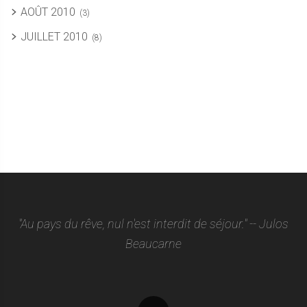
AOÛT 2010
(3)
JUILLET 2010
(8)
"Au pays du rêve, nul n'est interdit de séjour." -- Julos
Beaucarne