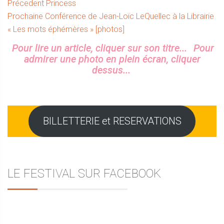
Navigation
Article
Précedent
Princess
Article
précédent :
Prochaine
Conférence de Jean-Loïc LeQuellec à la Librairie
de
suivant :
« Les mots éphémères » [photos]
l’article
Sidebar
Pour lire un article, cliquer sur son titre...
Pour
admirer une photo en plein écran, cliquer
dessus...
BILLETTERIE et RESERVATIONS
LE FESTIVAL SUR FACEBOOK