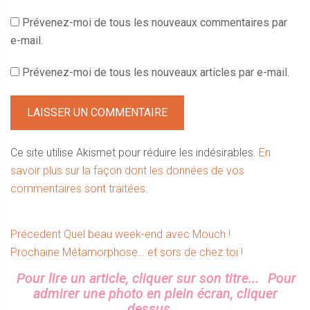
Prévenez-moi de tous les nouveaux commentaires par
e-mail.
Prévenez-moi de tous les nouveaux articles par e-mail.
Ce site utilise Akismet pour réduire les indésirables.
En
savoir plus sur la façon dont les données de vos
commentaires sont traitées
.
Navigation
Article
Précedent
Quel beau week-end avec Mouch !
Article
précédent :
Prochaine
Métamorphose… et sors de chez toi !
de
suivant :
Sidebar
Pour lire un article, cliquer sur son titre...
Pour
l’article
admirer une photo en plein écran, cliquer
dessus...