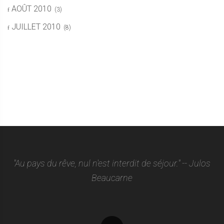
AOÛT 2010
(3)
JUILLET 2010
(8)
"Au pays du rêve, nul n'est interdit de séjour." -- Julos
Beaucarne