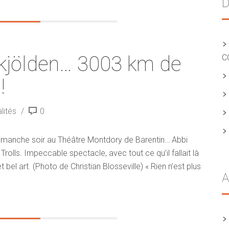
D
kjölden… 3003 km de
C
!
lités
0
 dimanche soir au Théâtre Montdory de Barentin… Abbi
lls. Impeccable spectacle, avec tout ce qu’il fallait là
t bel art. (Photo de Christian Blosseville) « Rien n’est plus
A