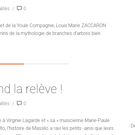
lités
0
t de la Youle Compagnie, Louis Marie ZACCARON
ns de la mythologie de branches d’arbres bien
d la relève !
lités
0
à Virginie Lagarde et « sa » musicienne Marie-Paule
D
o, l’histoire de Massilo a ravi les petits -ainsi que leurs