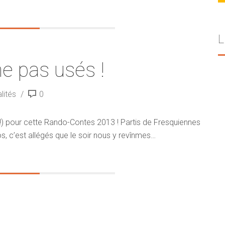
L
 pas usés !
lités
0
(!) pour cette Rando-Contes 2013 ! Partis de Fresquiennes
s, c’est allégés que le soir nous y revînmes…