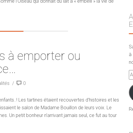
mme l’Oiseau qui donnait du lait a « embelli » la vie de
A
E
S
s à emporter ou
à 
no
ce…
A
e-
lités
0
m
fants..! Les tartines étaient recouvertes d’histoires et les
issaient le salon de Madame Bouillon de leurs voix. Le
R
es. Un petit bonheur n’arrivant jamais seul, ce fut au tour