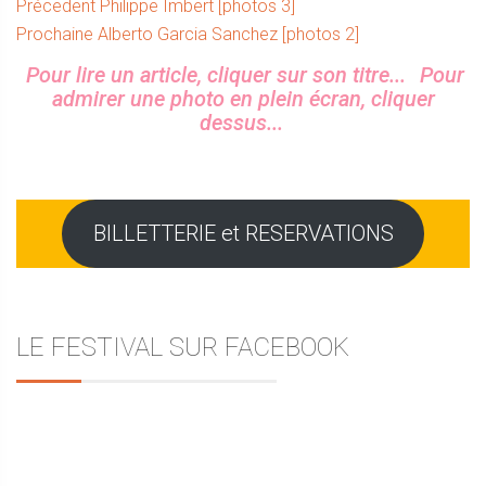
Navigation
Article
Précedent
Philippe Imbert [photos 3]
Article
précédent :
Prochaine
Alberto Garcia Sanchez [photos 2]
de
suivant :
Sidebar
Pour lire un article, cliquer sur son titre...
Pour
l’article
admirer une photo en plein écran, cliquer
dessus...
BILLETTERIE et RESERVATIONS
LE FESTIVAL SUR FACEBOOK