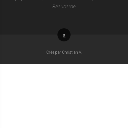
Beaucarne
Haut
de
Crée par Christian V.
page