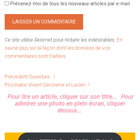
Prévenez-moi de tous les nouveaux articles par e-mail.
Ce site utilise Akismet pour réduire les indésirables.
En
savoir plus sur la façon dont les données de vos
commentaires sont traitées
.
Navigation
Article
Précedent
Ouverture ..!
Article
précédent :
Prochaine
Vivent Géronime et Lucien…!
de
suivant :
Sidebar
Pour lire un article, cliquer sur son titre...
Pour
l’article
admirer une photo en plein écran, cliquer
dessus...