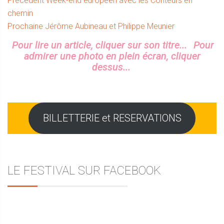
Navigation
Précedent
Week-end européen avec les Conteurs en
précédent :
chemin
de
Article
Prochaine
Jérôme Aubineau et Philippe Meunier
l’article
suivant :
Sidebar
Pour lire un article, cliquer sur son titre...
Pour
admirer une photo en plein écran, cliquer
dessus...
BILLETTERIE et RESERVATIONS
LE FESTIVAL SUR FACEBOOK