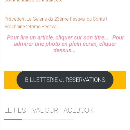
Navigation
Article
Précedent
La Galerie du 23ème Festival du Conte !
Article
précédent :
Prochaine
24ème Festival
de
suivant :
Sidebar
Pour lire un article, cliquer sur son titre...
Pour
l’article
admirer une photo en plein écran, cliquer
dessus...
BILLETTERIE et RESERVATIONS
LE FESTIVAL SUR FACEBOOK