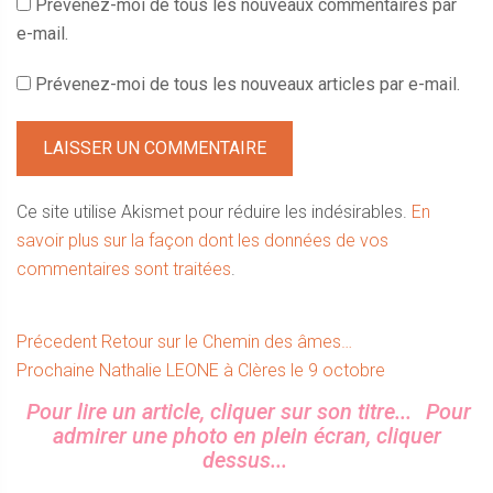
Prévenez-moi de tous les nouveaux commentaires par
e-mail.
Prévenez-moi de tous les nouveaux articles par e-mail.
Ce site utilise Akismet pour réduire les indésirables.
En
savoir plus sur la façon dont les données de vos
commentaires sont traitées
.
Navigation
Article
Précedent
Retour sur le Chemin des âmes…
Article
précédent :
Prochaine
Nathalie LEONE à Clères le 9 octobre
de
suivant :
Sidebar
Pour lire un article, cliquer sur son titre...
Pour
l’article
admirer une photo en plein écran, cliquer
dessus...