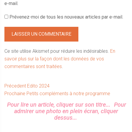
e-mail.
Prévenez-moi de tous les nouveaux articles par e-mail.
Ce site utilise Akismet pour réduire les indésirables.
En
savoir plus sur la façon dont les données de vos
commentaires sont traitées
.
Navigation
Article
Précedent
Edito 2024
Article
précédent :
Prochaine
Petits compléments à notre programme
de
suivant :
Sidebar
Pour lire un article, cliquer sur son titre...
Pour
l’article
admirer une photo en plein écran, cliquer
dessus...