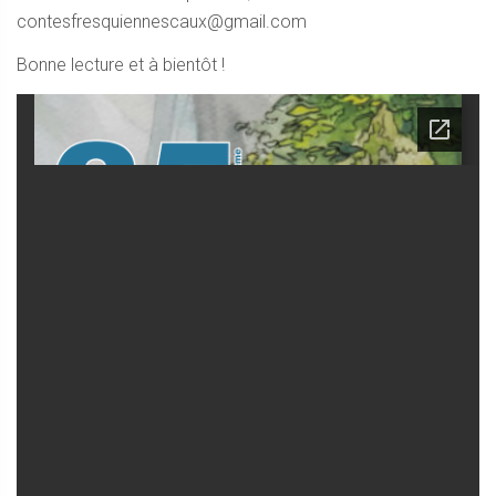
contesfresquiennescaux@gmail.com
Bonne lecture et à bientôt !