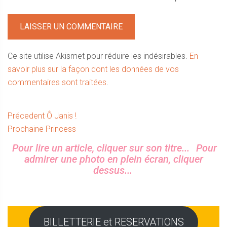
Ce site utilise Akismet pour réduire les indésirables.
En
savoir plus sur la façon dont les données de vos
commentaires sont traitées
.
Navigation
Article
Précedent
Ô Janis !
Article
précédent :
Prochaine
Princess
de
suivant :
Sidebar
Pour lire un article, cliquer sur son titre...
Pour
l’article
admirer une photo en plein écran, cliquer
dessus...
BILLETTERIE et RESERVATIONS