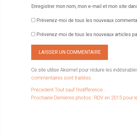
Enregistrer mon nom, mon e-mail et mon site dan
Prévenez-moi de tous les nouveaux commentai
Prévenez-moi de tous les nouveaux articles par
Ce site utilise Akismet pour réduire les indésirable
commentaires sont traitées
.
Navigation
Article
Précedent
Tout sauf l’indifférence…
Article
précédent :
Prochaine
Dernières photos : RDV en 2015 pour l
de
suivant :
l’article