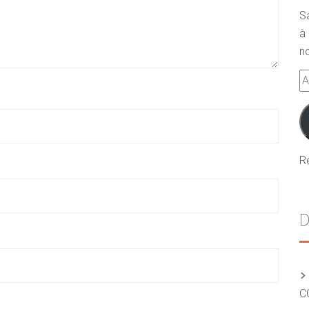
S
à 
no
A
e-
m
R
D
C