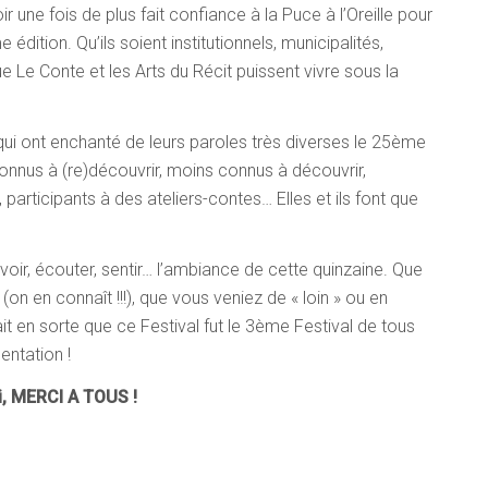
ir une fois de plus fait confiance à la Puce à l’Oreille pour
dition. Qu’ils soient institutionnels, municipalités,
ue Le Conte et les Arts du Récit puissent vivre sous la
qui ont enchanté de leurs paroles très diverses le 25ème
onnus à (re)découvrir, moins connus à découvrir,
participants à des ateliers-contes… Elles et ils font que
voir, écouter, sentir… l’ambiance de cette quinzaine. Que
(on en connaît !!!), que vous veniez de « loin » ou en
it en sorte que ce Festival fut le 3ème Festival de tous
entation !
i, MERCI A TOUS !