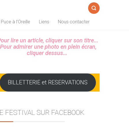
Formulaire
 Puce à l’Oreille
Liens
Nous contacter
de
recherche
Sidebar
our lire un article, cliquer sur son titre...
Pour admirer une photo en plein écran,
cliquer dessus...
BILLETTERIE et RESERVATIONS
E FESTIVAL SUR FACEBOOK