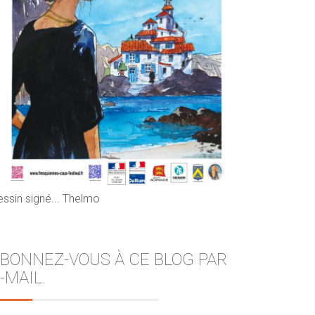
essin signé... Thelmo
BONNEZ-VOUS À CE BLOG PAR
-MAIL.