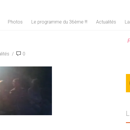
Photos
Le programme du 36ème !!!
Actualités
La
P
lités
0
L