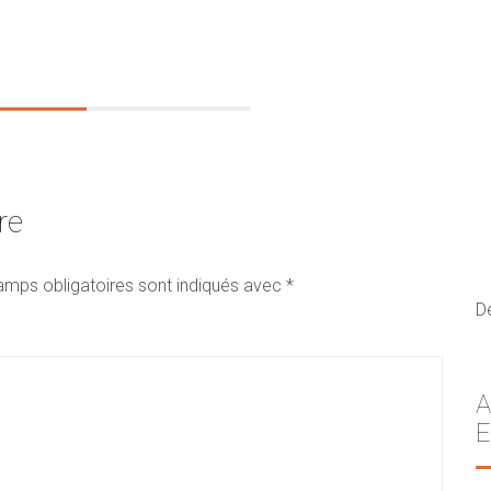
re
amps obligatoires sont indiqués avec
*
D
A
E