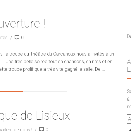
uverture !
D
ités
0
s, la troupe du Théâtre du Carcahoux nous a invités à un
A
 Une très belle soirée tout en chansons, en rires et en
E
tte troupe prolifique a très vite gagné la salle. De ...
S
à 
no
que de Lisieux
A
e-
 parlent de nous !
0