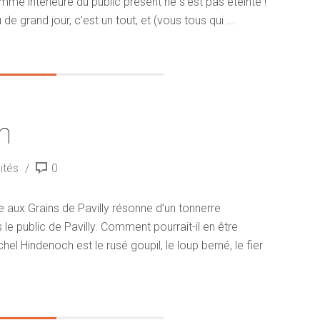
amme intérieure du public présent ne s’est pas éteinte !
 de grand jour, c’est un tout, et (vous tous qui ...
n
ités
0
 aux Grains de Pavilly résonne d’un tonnerre
e public de Pavilly. Comment pourrait-il en être
el Hindenoch est le rusé goupil, le loup berné, le fier