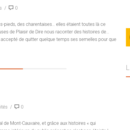
s
0
-pieds, des charentaises… elles étaient toutes là ce
ses de Plaisir de Dire nous raconter des histoires de…
l a accepté de quitter quelque temps ses semelles pour que
L
ités
0
ral de Mont-Cauvaire, et grâce aux histoires « qui