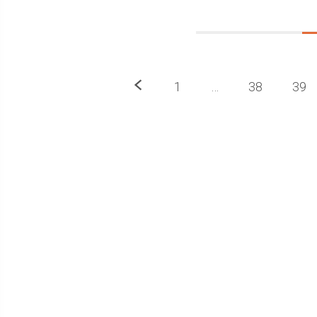
Précedent
1
…
38
39