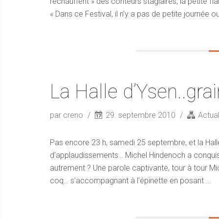
réchauffent » des conteurs stagiaires, la petite fl
« Dans ce Festival, il n’y a pas de petite journée ou
La Halle d’Ysen..grai
par creno
29. septembre 2010
Actual
Pas encore 23 h, samedi 25 septembre, et la Halle
d’applaudissements… Michel Hindenoch a conquis l
autrement ? Une parole captivante, tour à tour Mich
coq… s’accompagnant à l’épinette en posant ...