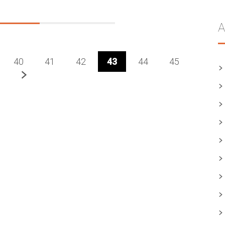
A
40
41
42
43
44
45
Prochaine