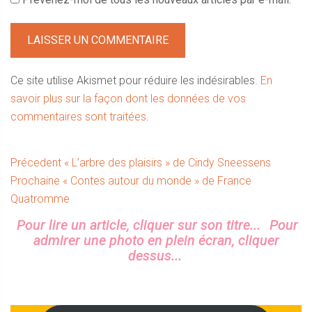
Ce site utilise Akismet pour réduire les indésirables.
En
savoir plus sur la façon dont les données de vos
commentaires sont traitées
.
Navigation
Article
Précedent
« L’arbre des plaisirs » de Cindy Sneessens
Article
précédent :
Prochaine
« Contes autour du monde » de France
de
suivant :
Quatromme
l’article
Sidebar
Pour lire un article, cliquer sur son titre...
Pour
admirer une photo en plein écran, cliquer
dessus...