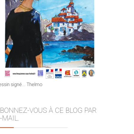
essin signé... Thelmo
BONNEZ-VOUS À CE BLOG PAR
-MAIL.