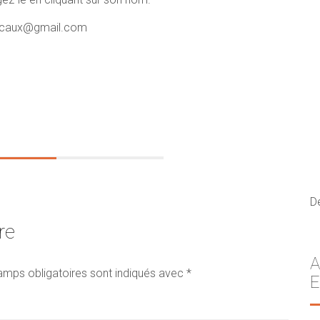
escaux@gmail.com
D
re
A
amps obligatoires sont indiqués avec
*
E