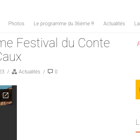
Photos
Le programme du 36ème !!!
Actualités
La
e Festival du Conte
P
Caux
023
Actualités
0
L