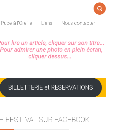
Formulaire
 Puce à l’Oreille
Liens
Nous contacter
de
recherche
Sidebar
our lire un article, cliquer sur son titre...
Pour admirer une photo en plein écran,
cliquer dessus...
BILLETTERIE et RESERVATIONS
E FESTIVAL SUR FACEBOOK