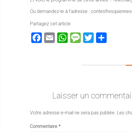
Ou demandez-le à l’adresse : contesfresquienn
Partagez cet article
Facebook
Email
WhatsApp
Message
Twitter
Partager
Laisser un commentai
Votre adresse e-mail ne sera pas publiée.
Les ch
Commentaire
*