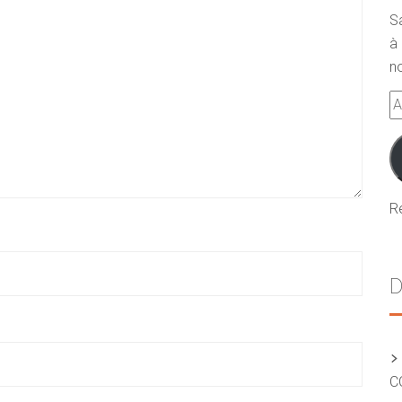
S
à 
no
A
e-
m
R
D
C