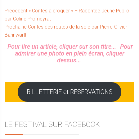
Navigation
Article
Précedent
« Contes à croquer » – Racontée Jeune Public
précédent :
par Coline Promeyrat
de
Article
Prochaine
Contes des routes de la soie par Pierre-Olivier
l’article
suivant :
Bannwarth
Sidebar
Pour lire un article, cliquer sur son titre...
Pour
admirer une photo en plein écran, cliquer
dessus...
BILLETTERIE et RESERVATIONS
LE FESTIVAL SUR FACEBOOK