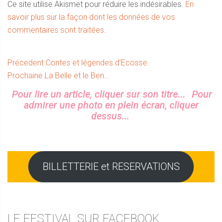
Ce site utilise Akismet pour réduire les indésirables.
En
savoir plus sur la façon dont les données de vos
commentaires sont traitées
.
Navigation
Article
Précedent
Contes et légendes d’Ecosse.
Article
précédent :
Prochaine
La Belle et le Ben…
de
suivant :
Sidebar
Pour lire un article, cliquer sur son titre...
Pour
l’article
admirer une photo en plein écran, cliquer
dessus...
BILLETTERIE et RESERVATIONS
LE FESTIVAL SUR FACEBOOK