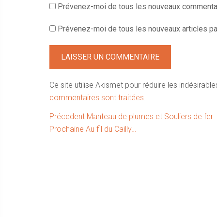
Prévenez-moi de tous les nouveaux commentai
Prévenez-moi de tous les nouveaux articles par
Ce site utilise Akismet pour réduire les indésirable
commentaires sont traitées
.
Navigation
Article
Précedent
Manteau de plumes et Souliers de fer
Article
précédent :
Prochaine
Au fil du Cailly…
de
suivant :
l’article