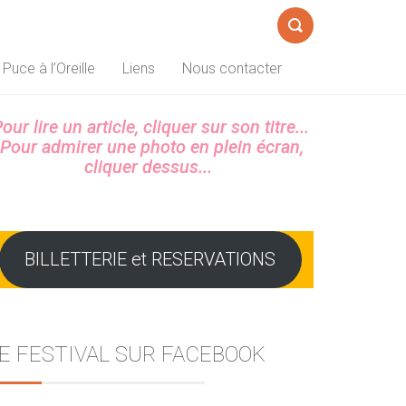
Formulaire
 Puce à l’Oreille
Liens
Nous contacter
de
recherche
Sidebar
our lire un article, cliquer sur son titre...
Pour admirer une photo en plein écran,
cliquer dessus...
BILLETTERIE et RESERVATIONS
E FESTIVAL SUR FACEBOOK