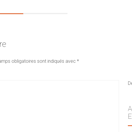
re
amps obligatoires sont indiqués avec
*
D
A
E