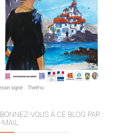
essin signé... Thelmo
BONNEZ-VOUS À CE BLOG PAR
-MAIL.