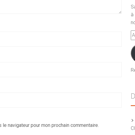
S
à 
no
A
e-
m
R
D
s le navigateur pour mon prochain commentaire.
C