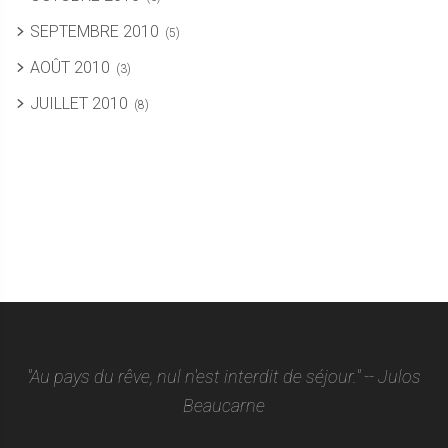
SEPTEMBRE 2010
(5)
AOÛT 2010
(3)
JUILLET 2010
(8)
"Au pays du rêve, nul n'est interdit de séjour." -- Julos
Beaucarne