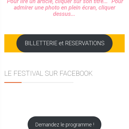
Sidebar
Pour lire un article, cliquer sur son titre...
Pour
l’article
admirer une photo en plein écran, cliquer
dessus...
BILLETTERIE et RESERVATIONS
LE FESTIVAL SUR FACEBOOK
Demandez le programme !