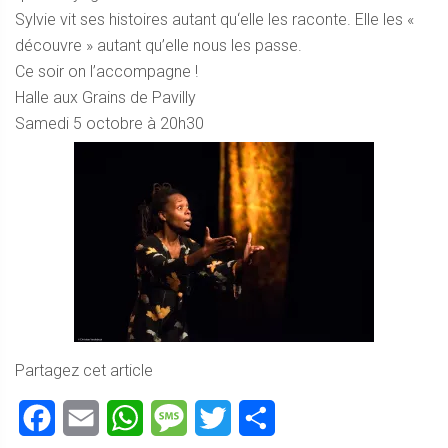
Sylvie vit ses histoires autant qu‘elle les raconte. Elle les «
découvre » autant qu’elle nous les passe.
Ce soir on l’accompagne !
Halle aux Grains de Pavilly
Samedi 5 octobre à 20h30
Partagez cet article
Facebook
Email
WhatsApp
Message
Twitter
Partager