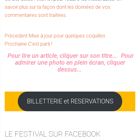
savoir plus sur la façon dont les données de vos
commentaires sont traitées
.
Navigation
Article
Précedent
Mise à jour pour quelques coquilles
Article
précédent :
Prochaine
C’est parti !
de
suivant :
Sidebar
Pour lire un article, cliquer sur son titre...
Pour
l’article
admirer une photo en plein écran, cliquer
dessus...
BILLETTERIE et RESERVATIONS
LE FESTIVAL SUR FACEBOOK