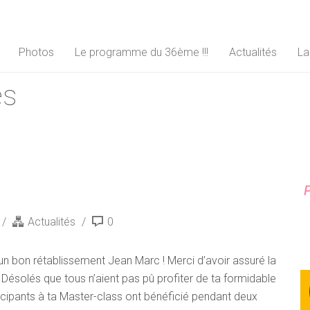
Photos
Le programme du 36ème !!!
Actualités
La
és
P
Actualités
0
un bon rétablissement Jean Marc ! Merci d’avoir assuré la
. Désolés que tous n’aient pas pû profiter de ta formidable
ticipants à ta Master-class ont bénéficié pendant deux