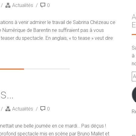
Actualités
0
A
tions à venir admirer le travail de Sabrina Chézeau ce
E
Numérique de Barentin ne suffiraient pas à vous
ser du spectacle. En anglais, « to tease » veut dire
S
à 
no
A
e-
es…
m
Actualités
0
R
ettait une belle journée en ce mardi… Pas déçus !
 profond spectacle mis en scène par Bruno Mallet et