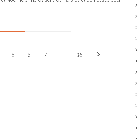
Prochaine
5
6
7
…
36