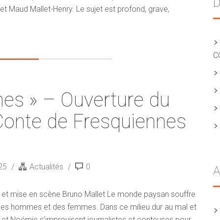
D
et Maud Mallet-Henry. Le sujet est profond, grave,
C
es » – Ouverture du
Conte de Fresquiennes
025
Actualités
0
A
e et mise en scène Bruno Mallet Le monde paysan souffre
 des hommes et des femmes. Dans ce milieu dur au mal et
et Noémie s’improvisent journalistes et conteuses pour