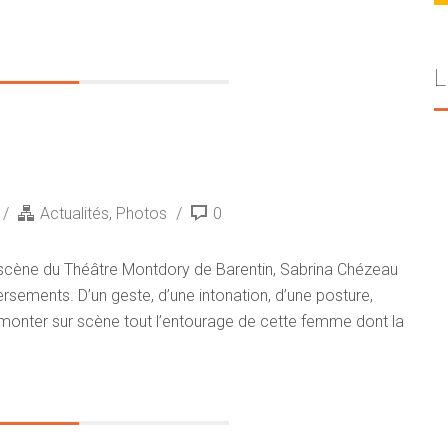
L
Actualités
,
Photos
0
la scène du Théâtre Montdory de Barentin, Sabrina Chézeau
ersements. D’un geste, d’une intonation, d’une posture,
it monter sur scène tout l’entourage de cette femme dont la