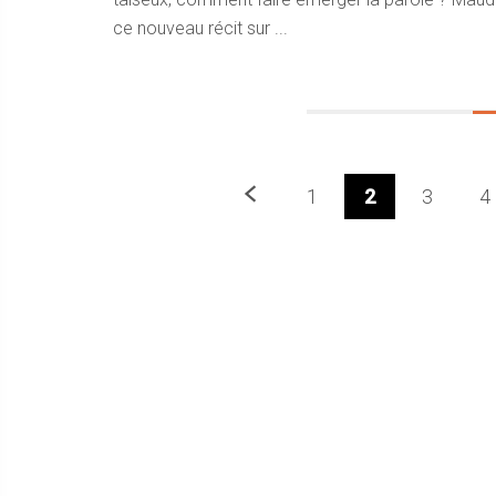
ce nouveau récit sur ...
Précedent
1
2
3
4