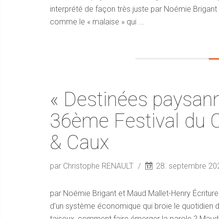
interprété de façon très juste par Noémie Brigant 
comme le « malaise » qui ...
« Destinées paysann
36ème Festival du 
& Caux
par Christophe RENAULT
28. septembre 2
par Noémie Brigant et Maud Mallet-Henry Écritur
d’un système économique qui broie le quotidien
taiseux, comment faire émerger la parole ? Maud 