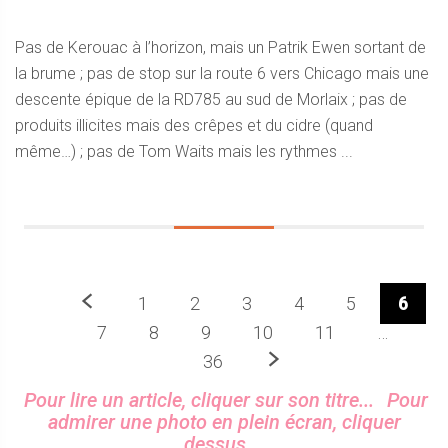
Pas de Kerouac à l’horizon, mais un Patrik Ewen sortant de
la brume ; pas de stop sur la route 6 vers Chicago mais une
descente épique de la RD785 au sud de Morlaix ; pas de
produits illicites mais des crêpes et du cidre (quand
même…) ; pas de Tom Waits mais les rythmes ...
Précedent
1
2
3
4
5
6
7
8
9
10
11
…
Prochaine
36
Sidebar
Pour lire un article, cliquer sur son titre...
Pour
admirer une photo en plein écran, cliquer
dessus...