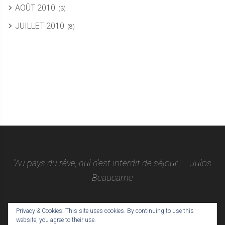
AOÛT 2010
(3)
JUILLET 2010
(8)
"Au pays du rêve, nul n'est interdit de séjour." -- Julos
Beaucarne
Privacy & Cookies: This site uses cookies. By continuing to use this
website, you agree to their use.