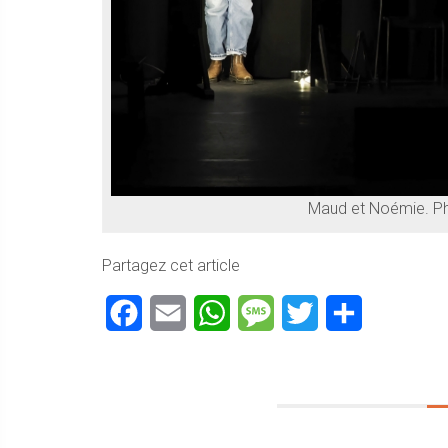
Maud et Noémie. Ph
Partagez cet article
Facebook
Email
WhatsApp
Message
Twitter
Partager