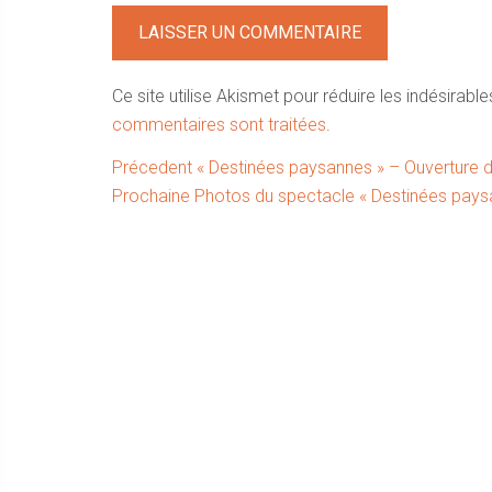
Ce site utilise Akismet pour réduire les indésirable
commentaires sont traitées
.
Navigation
Article
Précedent
« Destinées paysannes » – Ouverture 
Article
précédent :
Prochaine
Photos du spectacle « Destinées pays
de
suivant :
l’article