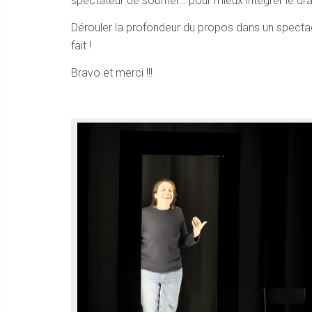
spectateur de souffler… pour mieux intégrer le dra
Dérouler la profondeur du propos dans un spectacle 
fait !
Bravo et merci !!!