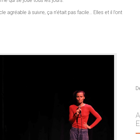
me qui se joue tous les jours.
agréable à suivre, ça n’était pas facile… Elles et il l’ont
D
A
E