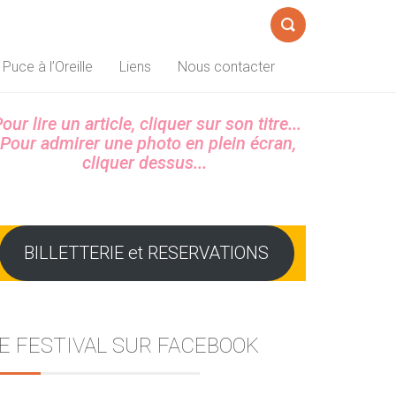
Formulaire
 Puce à l’Oreille
Liens
Nous contacter
de
recherche
Sidebar
our lire un article, cliquer sur son titre...
Pour admirer une photo en plein écran,
cliquer dessus...
BILLETTERIE et RESERVATIONS
E FESTIVAL SUR FACEBOOK