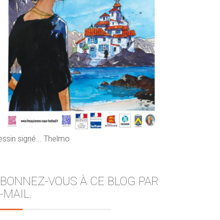
essin signé... Thelmo
BONNEZ-VOUS À CE BLOG PAR
-MAIL.