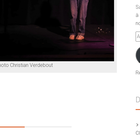
S
à 
no
A
e-
m
oto Christian Verdebout
R
D
C