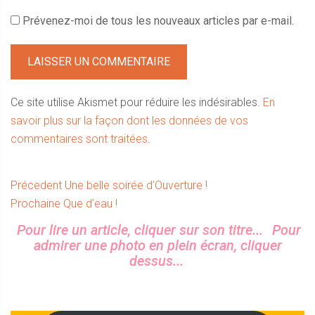
Prévenez-moi de tous les nouveaux articles par e-mail.
Ce site utilise Akismet pour réduire les indésirables.
En
savoir plus sur la façon dont les données de vos
commentaires sont traitées
.
Navigation
Article
Précedent
Une belle soirée d’Ouverture !
Article
précédent :
Prochaine
Que d’eau !
de
suivant :
Sidebar
Pour lire un article, cliquer sur son titre...
Pour
l’article
admirer une photo en plein écran, cliquer
dessus...