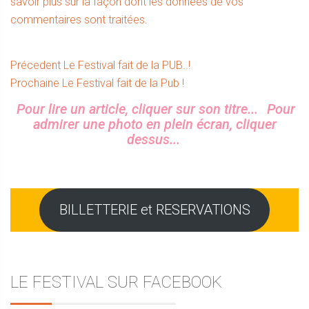
savoir plus sur la façon dont les données de vos
commentaires sont traitées
.
Navigation
Article
Précedent
Le Festival fait de la PUB..!
Article
précédent :
Prochaine
Le Festival fait de la Pub !
de
suivant :
Sidebar
Pour lire un article, cliquer sur son titre...
Pour
l’article
admirer une photo en plein écran, cliquer
dessus...
BILLETTERIE et RESERVATIONS
LE FESTIVAL SUR FACEBOOK