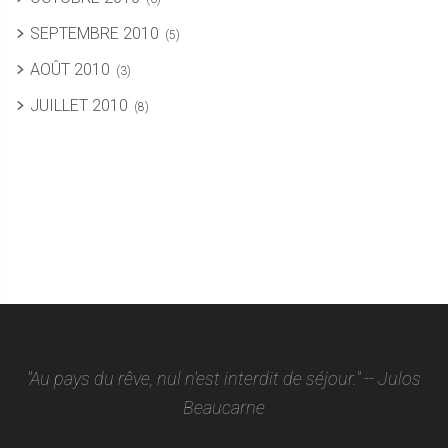
SEPTEMBRE 2010
(5)
AOÛT 2010
(3)
JUILLET 2010
(8)
"Au pays du rêve, nul n'est interdit de séjour." -- Julos
Beaucarne