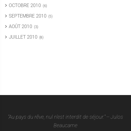
OCTOBRE 2010
(6)
SEPTEMBRE 2010
(5)
AOÛT 2010
(3)
JUILLET 2010
(8)
"Au pays du rêve, nul n'est interdit de séjour." -- Julos
Beaucarne