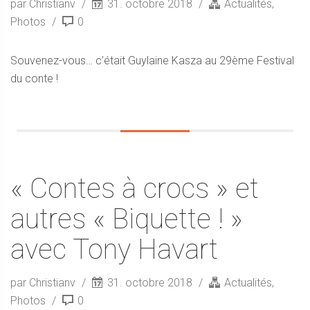
par Christianv
31. octobre 2018
Actualités
,
Photos
0
Souvenez-vous… c’était Guylaine Kasza au 29ème Festival
du conte !
« Contes à crocs » et
autres « Biquette ! »
avec Tony Havart
par Christianv
31. octobre 2018
Actualités
,
Photos
0