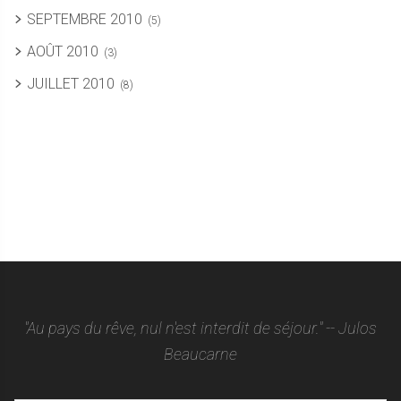
SEPTEMBRE 2010
(5)
AOÛT 2010
(3)
JUILLET 2010
(8)
"Au pays du rêve, nul n'est interdit de séjour." -- Julos
Beaucarne