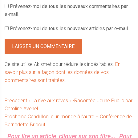
Prévenez-moi de tous les nouveaux commentaires par
e-mail.
Prévenez-moi de tous les nouveaux articles par e-mail.
Ce site utilise Akismet pour réduire les indésirables.
En
savoir plus sur la façon dont les données de vos
commentaires sont traitées
.
Navigation
Article
Précedent
« La rive aux rêves » -Racontée Jeune Public par
précédent :
Caroline Avenel
de
Article
Prochaine
Cendrillon, d’un monde à l’autre – Conférence de
l’article
suivant :
Bernadette Bricout
Sidebar
Pour lire un article, cliquer sur son titre...
Pour