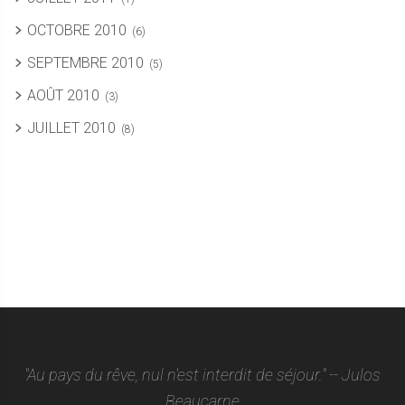
OCTOBRE 2010
(6)
SEPTEMBRE 2010
(5)
AOÛT 2010
(3)
JUILLET 2010
(8)
"Au pays du rêve, nul n'est interdit de séjour." -- Julos
Beaucarne