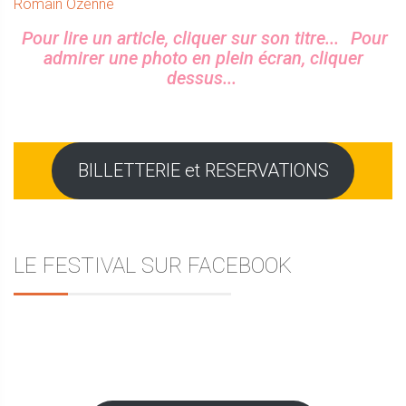
l’article
suivant :
Romain Ozenne
Sidebar
Pour lire un article, cliquer sur son titre...
Pour
admirer une photo en plein écran, cliquer
dessus...
BILLETTERIE et RESERVATIONS
LE FESTIVAL SUR FACEBOOK