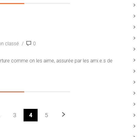
n classé
0
rture comme on les aime, assurée par les ami.e.s de
Prochaine
2
3
4
5