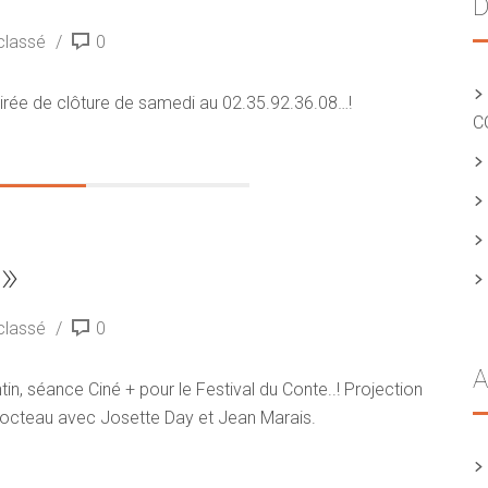
D
classé
0
oirée de clôture de samedi au 02.35.92.36.08…!
C
 »
classé
0
A
n, séance Ciné + pour le Festival du Conte..! Projection
 Cocteau avec Josette Day et Jean Marais.