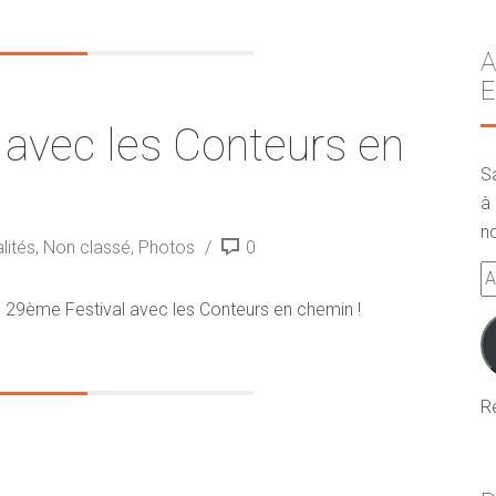
A
E
avec les Conteurs en
S
à 
no
lités
,
Non classé
,
Photos
0
A
e-
 29ème Festival avec les Conteurs en chemin !
m
R