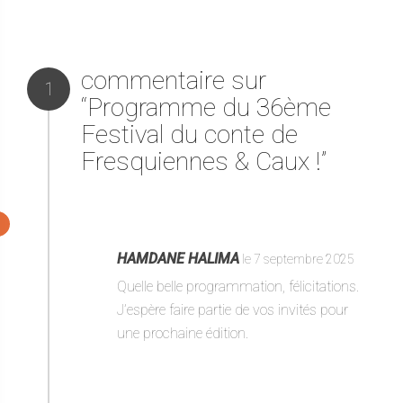
commentaire sur
1
“Programme du 36ème
Festival du conte de
Fresquiennes & Caux !”
1
HAMDANE HALIMA
le 7 septembre 2025
Quelle belle programmation, félicitations.
J’espère faire partie de vos invités pour
une prochaine édition.