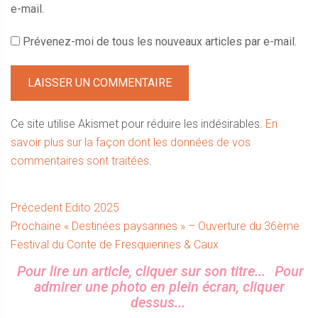
e-mail.
Prévenez-moi de tous les nouveaux articles par e-mail.
Ce site utilise Akismet pour réduire les indésirables.
En
savoir plus sur la façon dont les données de vos
commentaires sont traitées
.
Navigation
Article
Précedent
Edito 2025
Article
précédent :
Prochaine
« Destinées paysannes » – Ouverture du 36ème
de
suivant :
Festival du Conte de Fresquiennes & Caux
l’article
Sidebar
Pour lire un article, cliquer sur son titre...
Pour
admirer une photo en plein écran, cliquer
dessus...