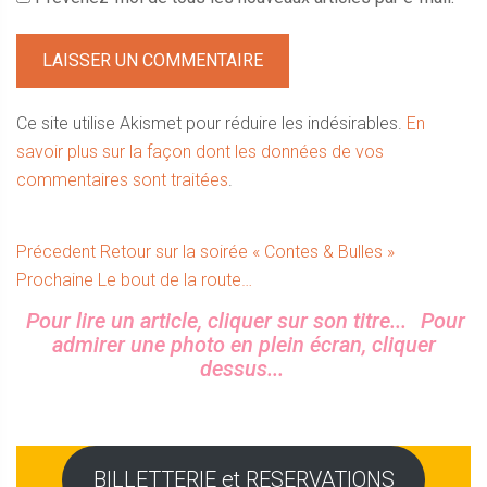
Ce site utilise Akismet pour réduire les indésirables.
En
savoir plus sur la façon dont les données de vos
commentaires sont traitées
.
Navigation
Article
Précedent
Retour sur la soirée « Contes & Bulles »
Article
précédent :
Prochaine
Le bout de la route…
de
suivant :
Sidebar
Pour lire un article, cliquer sur son titre...
Pour
l’article
admirer une photo en plein écran, cliquer
dessus...
BILLETTERIE et RESERVATIONS