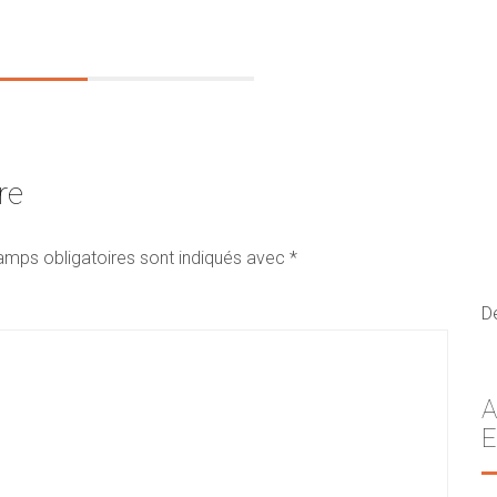
re
amps obligatoires sont indiqués avec
*
D
A
E