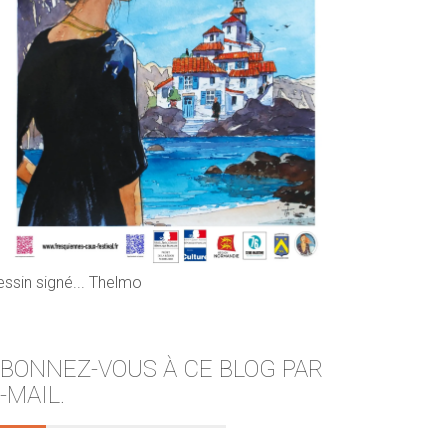
essin signé... Thelmo
BONNEZ-VOUS À CE BLOG PAR
-MAIL.