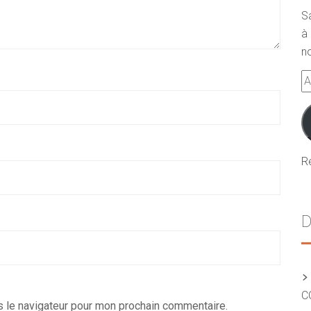
S
à 
no
A
e-
m
R
D
C
s le navigateur pour mon prochain commentaire.