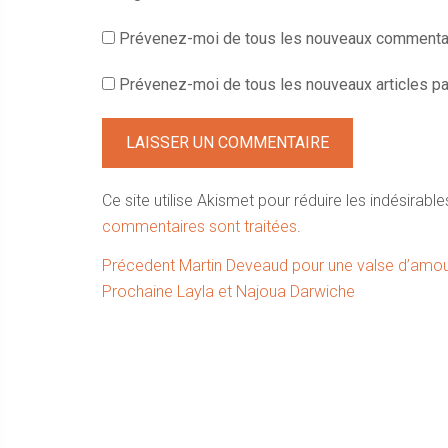
Prévenez-moi de tous les nouveaux commentai
Prévenez-moi de tous les nouveaux articles par
Ce site utilise Akismet pour réduire les indésirable
commentaires sont traitées
.
Navigation
Article
Précedent
Martin Deveaud pour une valse d’amo
Article
précédent :
Prochaine
Layla et Najoua Darwiche
de
suivant :
l’article