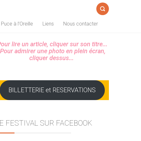
Formulaire
 Puce à l’Oreille
Liens
Nous contacter
de
recherche
Sidebar
our lire un article, cliquer sur son titre...
Pour admirer une photo en plein écran,
cliquer dessus...
BILLETTERIE et RESERVATIONS
E FESTIVAL SUR FACEBOOK