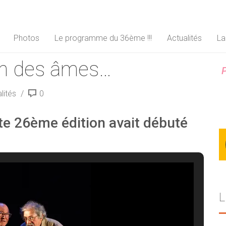
Photos
Le programme du 36ème !!!
Actualités
La
in des âmes…
P
lités
0
te 26ème édition avait débuté
L