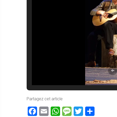
Partagez cet article
Facebook
Email
WhatsApp
Message
Twitter
Partager