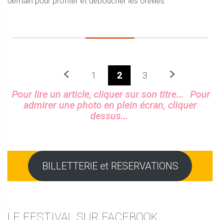
demain pour profiter et déboucher les oreilles
Précedent
Prochaine
1
2
3
Sidebar
Pour lire un article, cliquer sur son titre...
Pour
admirer une photo en plein écran, cliquer
dessus...
BILLETTERIE et RESERVATIONS
LE FESTIVAL SUR FACEBOOK