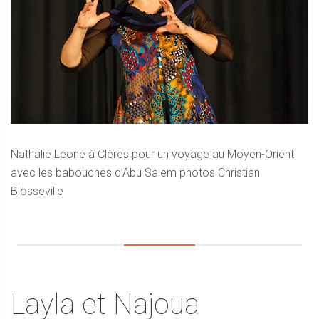
Nathalie Leone à Clères pour un voyage au Moyen-Orient
avec les babouches d’Abu Salem photos Christian
Blosseville
Layla et Najoua