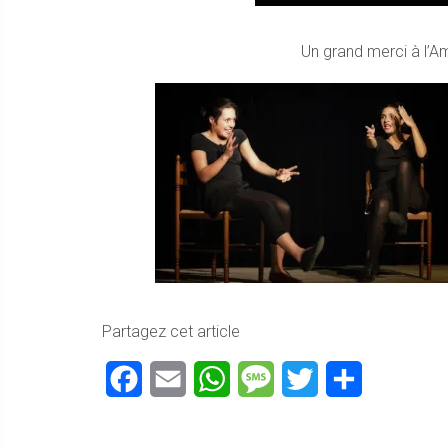
Un grand merci à l’A
Partagez cet article
Facebook
Email
WhatsApp
Message
Twitter
Partager