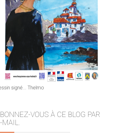
essin signé... Thelmo
BONNEZ-VOUS À CE BLOG PAR
-MAIL.