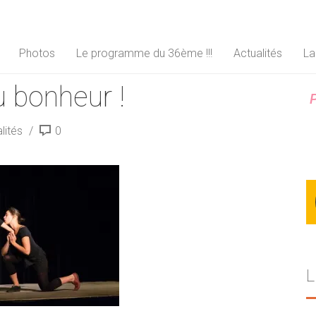
Photos
Le programme du 36ème !!!
Actualités
La
 bonheur !
P
lités
0
L