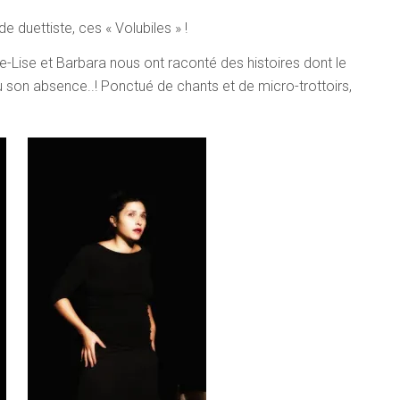
 duettiste, ces « Volubiles » !
nne-Lise et Barbara nous ont raconté des histoires dont le
 son absence..! Ponctué de chants et de micro-trottoirs,