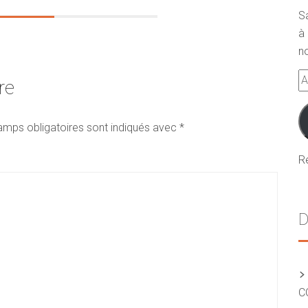
S
à 
no
A
re
e-
m
amps obligatoires sont indiqués avec
*
R
D
C