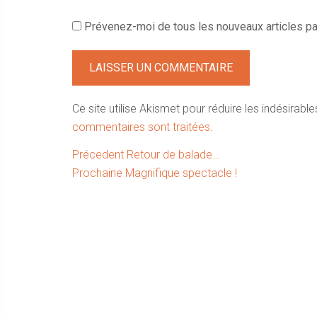
Prévenez-moi de tous les nouveaux articles par
Ce site utilise Akismet pour réduire les indésirable
commentaires sont traitées
.
Navigation
Article
Précedent
Retour de balade…
Article
précédent :
Prochaine
Magnifique spectacle !
de
suivant :
l’article