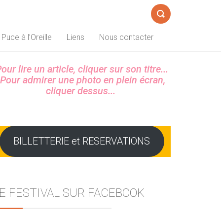
Formulaire
 Puce à l’Oreille
Liens
Nous contacter
de
recherche
Sidebar
our lire un article, cliquer sur son titre...
Pour admirer une photo en plein écran,
cliquer dessus...
BILLETTERIE et RESERVATIONS
E FESTIVAL SUR FACEBOOK