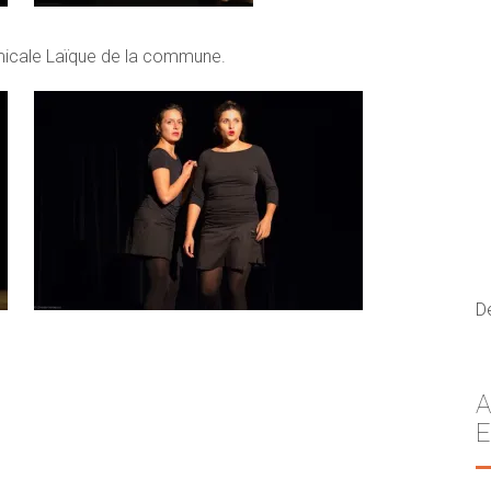
micale Laïque de la commune.
D
A
E