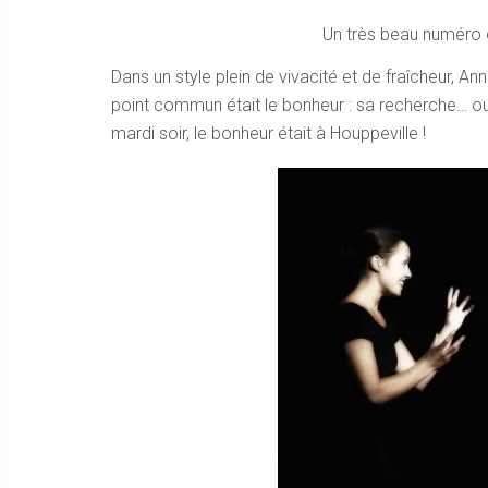
Un très beau numéro de
Dans un style plein de vivacité et de fraîcheur, A
point commun était le bonheur : sa recherche… ou
mardi soir, le bonheur était à Houppeville !