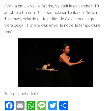
« Vy » a ému, « Vy » a fait rire, Vy était là ce vendredi 10
octobre à Barentin. Un spectacle sur l’enfance, l’histoire
d’un envol, celui de cette petite fille élevée par sa grand-
mère belge… Histoire d’un envol, le nôtre, le temps d’une
soirée !
Partagez cet article
Facebook
Email
WhatsApp
Message
Twitter
Partager