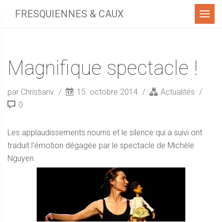
Menu
FRESQUIENNES & CAUX
Magnifique spectacle !
par Christianv
15. octobre 2014
Actualités
0
Les applaudissements nourris et le silence qui a suivi ont
traduit l’émotion dégagée par le spectacle de Michèle
Nguyen.