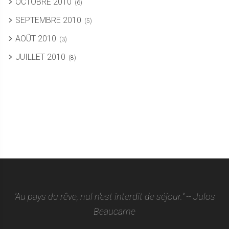
OCTOBRE 2010
(6)
SEPTEMBRE 2010
(5)
AOÛT 2010
(3)
JUILLET 2010
(8)
"Au pays du rêve, nul n'est interdit de séjour." -- Julos
Beaucarne