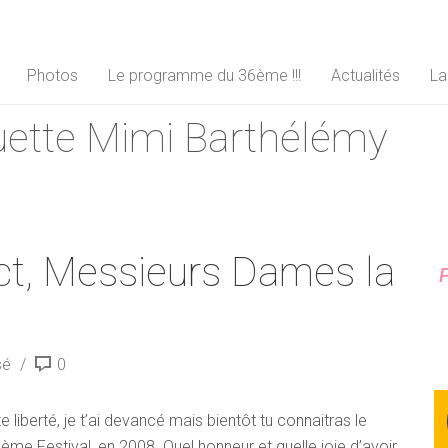
Photos
Le programme du 36ème !!!
Actualités
La
quette Mimi Barthélémy
ct, Messieurs Dames la
P
sé
0
e liberté, je t’ai devancé mais bientôt tu connaitras le
e Festival, en 2008. Quel honneur et quelle joie d’avoir