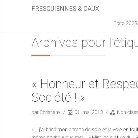
FRESQUIENNES & CAUX
Edito 2025
Archives pour l’éti
« Honneur et Respe
Société ! »
par Christianv
01. mai 2013
Non clas
« … j’ai brisé mon carcan de soie et je vole en tout
même bonheur que moi… » Mimi en clôture du 19èm