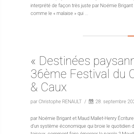
interprété de façon très juste par Noémie Brigant 
comme le « malaise » qui ...
« Destinées paysann
36ème Festival du 
& Caux
par Christophe RENAULT
28. septembre 2
par Noémie Brigant et Maud Mallet-Henry Écritur
d’un système économique qui broie le quotidien
taiseux, comment faire émerger la parole ? Maud 