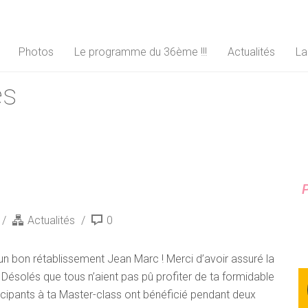
Photos
Le programme du 36ème !!!
Actualités
La
és
P
Actualités
0
un bon rétablissement Jean Marc ! Merci d’avoir assuré la
. Désolés que tous n’aient pas pû profiter de ta formidable
ticipants à ta Master-class ont bénéficié pendant deux