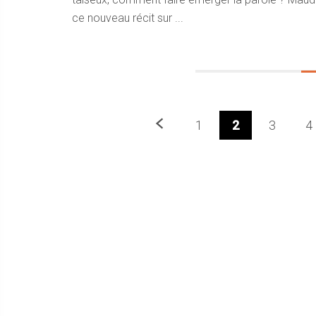
ce nouveau récit sur ...
Précedent
1
2
3
4