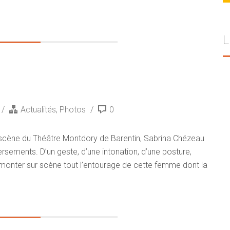
L
Actualités
,
Photos
0
la scène du Théâtre Montdory de Barentin, Sabrina Chézeau
ersements. D’un geste, d’une intonation, d’une posture,
it monter sur scène tout l’entourage de cette femme dont la