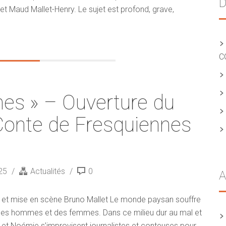
D
et Maud Mallet-Henry. Le sujet est profond, grave,
C
es » – Ouverture du
Conte de Fresquiennes
025
Actualités
0
A
e et mise en scène Bruno Mallet Le monde paysan souffre
 des hommes et des femmes. Dans ce milieu dur au mal et
et Noémie s’improvisent journalistes et conteuses pour