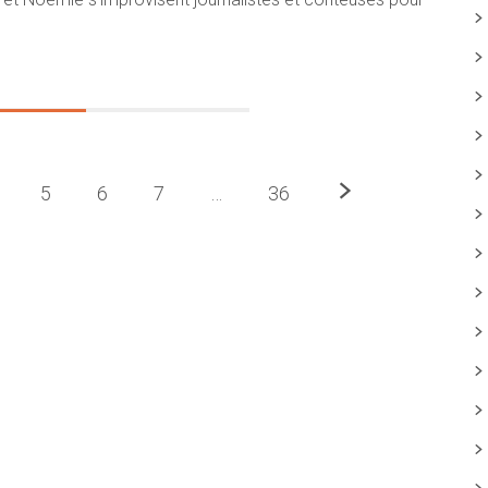
Prochaine
5
6
7
…
36