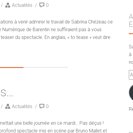
Actualités
0
A
tions à venir admirer le travail de Sabrina Chézeau ce
E
Numérique de Barentin ne suffiraient pas à vous
ser du spectacle. En anglais, « to tease » veut dire
S
à 
no
A
e-
es…
m
Actualités
0
R
ettait une belle journée en ce mardi… Pas déçus !
 profond spectacle mis en scène par Bruno Mallet et