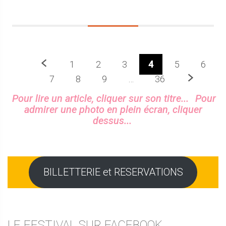
Précedent
1
2
3
4
5
6
Prochaine
7
8
9
…
36
Sidebar
Pour lire un article, cliquer sur son titre...
Pour
admirer une photo en plein écran, cliquer
dessus...
BILLETTERIE et RESERVATIONS
LE FESTIVAL SUR FACEBOOK